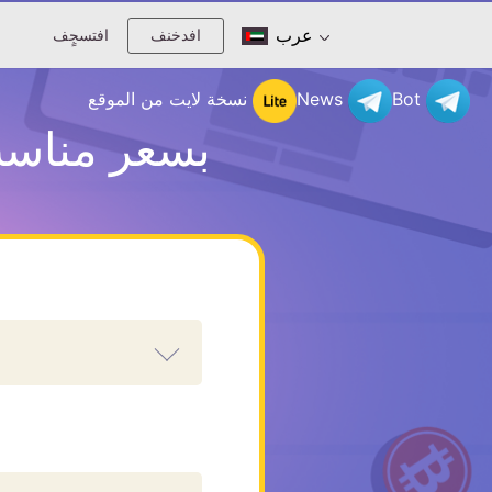
عرب
افدخنف
افتسجٍف
Bot
News
نسخة لايت من الموقع
استبدل Crypton (CRP) بـ Dash بسعر