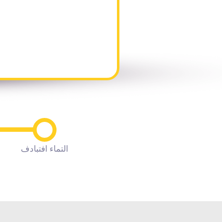
التماء افتبادف