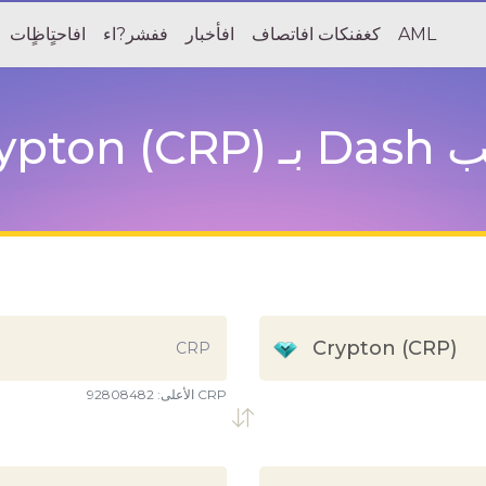
AML
كغفنكات افاتصاف
افأخبار
ففشر?اء
افاحتٍاظٍات
 مناسب
Crypton (CRP)
CRP
92808482 CRP
الأعلى: