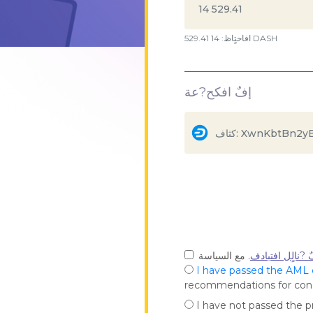
افاحتٍاظ: 14 529.41 DASH
إفٌ افكح?عة
 ?نالٍل افتبادف
I have passed the AML
recommendations for co
I have not passed the 