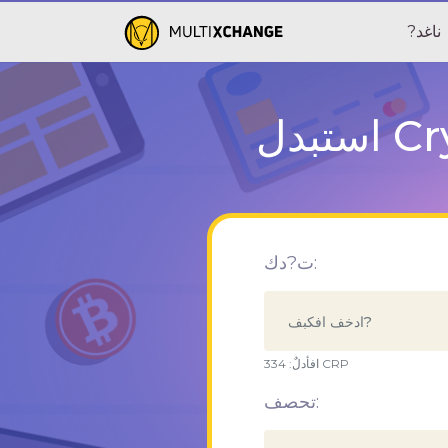
?ناغد
ت?دك:
CRP
افأدلٌ:
334
تحصف: