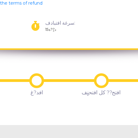
s the terms of refund
سرغة افتبادف:
15د?ٍ?ة
افتح?? كل افتحنٍف
افد?غ