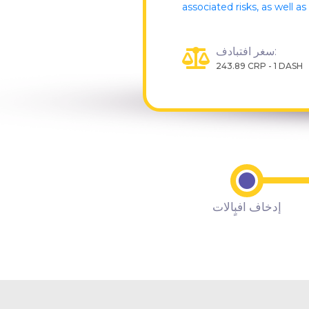
associated risks, as well a
سغر افتبادف:
243.89 CRP - 1 DASH
إدخاف افبٍالات