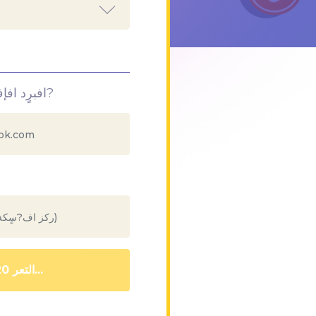
افبرٍد افإف?ترنلٍ افخاص ب?
التعر 111...