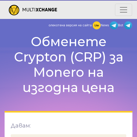
олекотена версия на сайта
New
Обменете
Crypton (CRP) за
Monero на
изгодна цена
Давам: