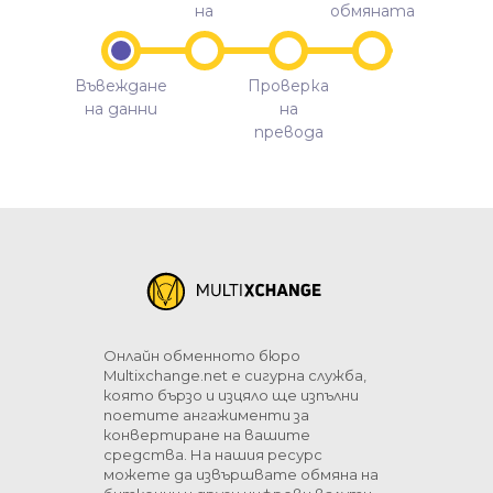
на
обмяната
Въвеждане
Проверка
на данни
на
превода
Онлайн обменното бюро
Multixchange.net е сигурна служба,
която бързо и изцяло ще изпълни
поетите ангажименти за
конвертиране на вашите
средства. На нашия ресурс
можете да извършвате обмяна на