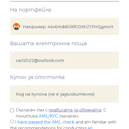
На портфейла
Вашата електронна поща
Купон за отстъпка
Съгласен съм с
правилата за обмяната
. С
политика
AML/KYC
съгласен.
I have passed the AML check
and am familiar with
the recommendations for conducting
an