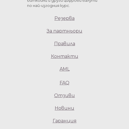
биткоини и други цифрови валути
по най-изгодния курс.
Резерва
За партньори
Правила
Контакти
AML
FAQ
Отзиви
Новини
Гаранция