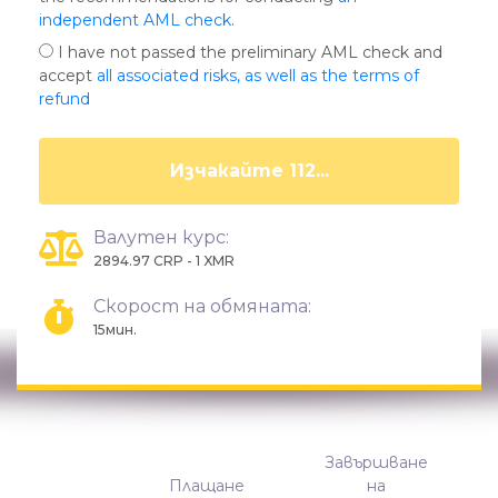
independent AML check
.
I have not passed the preliminary AML check and
accept
all associated risks, as well as the terms of
refund
Изчакайте 108...
Валутен курс:
2894.97 CRP - 1 XMR
Скорост на обмяната:
15мин.
Завършване
Плащане
на