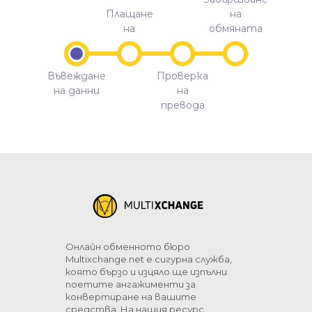
Плащане
на
на
обмяната
Въвеждане
Проверка
на данни
на
превода
Онлайн обменното бюро
Multixchange.net е сигурна служба,
която бързо и изцяло ще изпълни
поетите ангажименти за
конвертиране на вашите
средства. На нашия ресурс