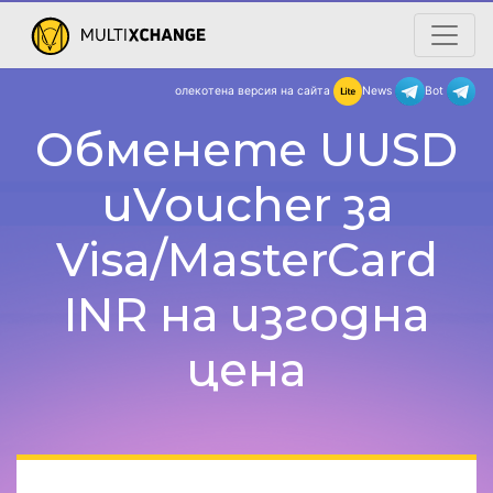
олекотена версия на сайта
New
Обменете UUSD
uVoucher за
Visa/MasterCard
INR на изгодна
цена