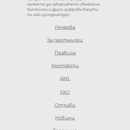
можете да извършвате обмяна на
биткоини и други цифрови валути
по най-изгодния курс.
Резерва
За партньори
Правила
Контакти
AML
FAQ
Отзиви
Новини