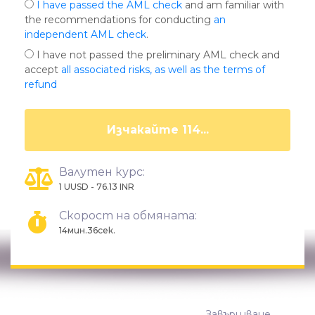
I have passed the AML check
and am familiar with
the recommendations for conducting
an
independent AML check
.
I have not passed the preliminary AML check and
accept
all associated risks, as well as the terms of
refund
Изчакайте 108...
Валутен курс:
1 UUSD - 76.13 INR
Скорост на обмяната:
14мин.36сек.
Завършване