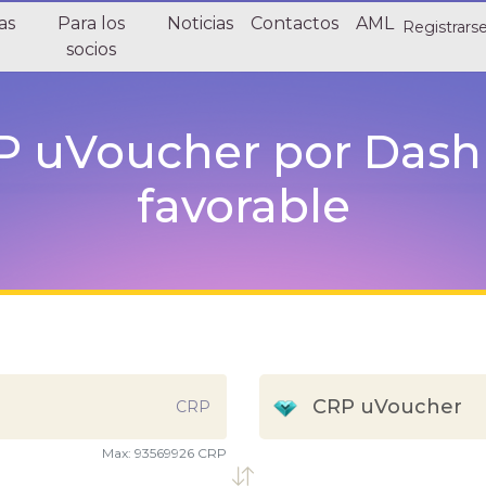
as
Para los
Noticias
Contactos
AML
Registrars
socios
 uVoucher por Dash 
favorable
CRP uVoucher
CRP
Max:
93569926 CRP