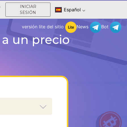
INICIAR
e
Español
SESIÓN
versión lite del sitio
News
Bot
a un precio