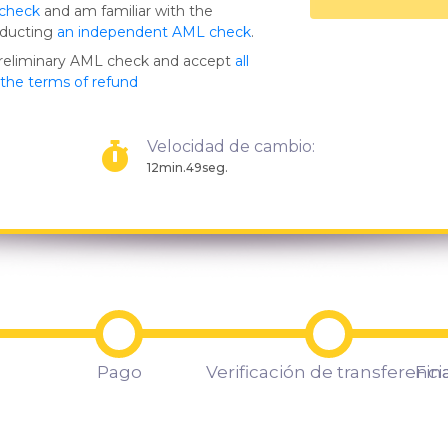
 check
and am familiar with the
nducting
an independent AML check
.
preliminary AML check and accept
all
s the terms of refund
Velocidad de cambio:
12min.49seg.
Pago
Verificación de transferenci
Fin