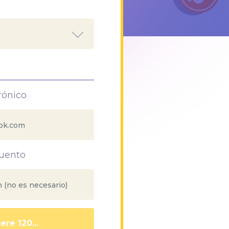
rónico
uento
ere 111...