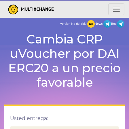
versión lite del sitio
New
Cambia CRP
uVoucher por DAI
ERC20 a un precio
favorable
Usted entrega: