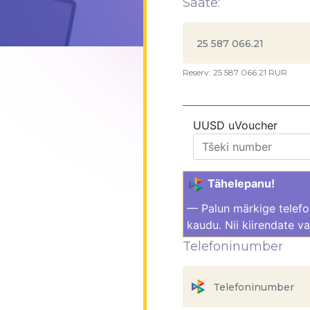
Saate:
Reserv: 25 587 066.21 RUR
UUSD uVoucher
Tähelepanu!
— Palun märkige telef
kaudu. Nii kiirendate va
Telefoninumber