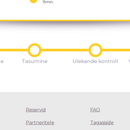
15min.
ne
Tasumine
Ülekande kontroll
Reservid
FAQ
Partneritele
Tagasiside