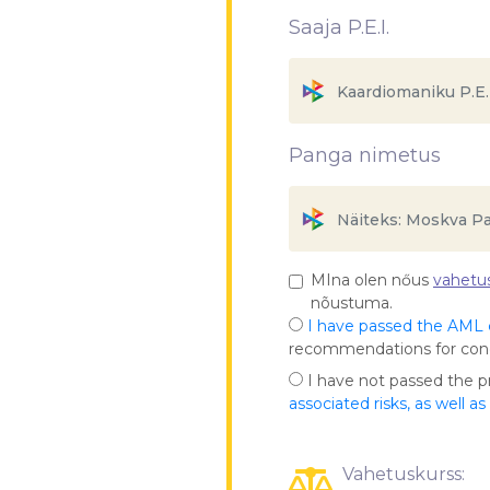
Saaja P.E.I.
Panga nimetus
MIna olen nőus
vahetus
nõustuma.
I have passed the AML
recommendations for co
I have not passed the 
associated risks, as well a
Vahetuskurss: