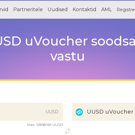
rvid
Partneritele
Uudised
Kontaktid
AML
Registre
SD uVoucher soodsa
vastu
UUSD uVoucher
UUSD
Max:
12858169 UUSD