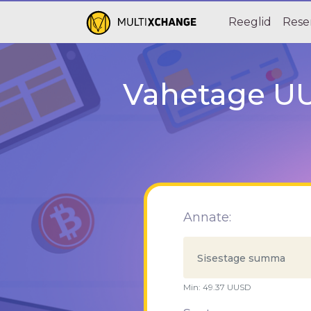
Reeglid
Rese
Vahetage UU
Annate:
Min:
49.37
UUSD