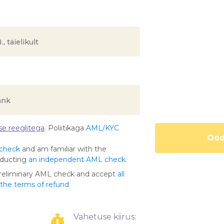
e reeglitega
. Poliitikaga
AML/KYC
Ood
 check
and am familiar with the
nducting
an independent AML check
.
preliminary AML check and accept
all
s the terms of refund
Vahetuse kiirus: