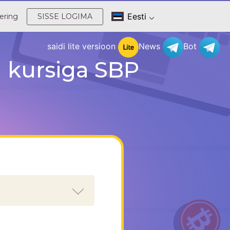
Eesti
ering
SISSE LOGIMA
saidi lite versioon
News
Bot
 kursiga SBP