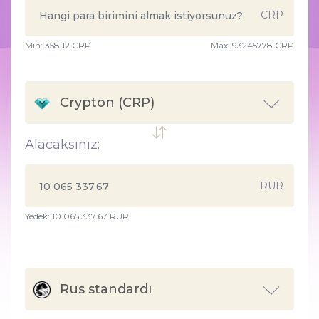
CRP
Min:
358.12
CRP
Max:
93245778 CRP
Crypton (CRP)
Alacaksınız:
RUR
Yedek: 10 065 337.67 RUR
Rus standardı