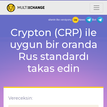
sitenin lite versiyonu
New
Crypton (CRP) ile
uygun bir oranda
Rus standardı
takas edin
Vereceksin: