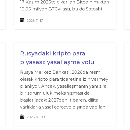
17 Kasım 2025te çıkarılan Bitcoin miktarı
19,95 milyon BTCyi aştı, bu da Satoshi
Nakamoto tarafından tasarlanan 21
2025-11-17
milyonluk katı sınıra göre %95ini
oluşturuyor.
Rusyadaki kripto para
piyasası: yasallaşma yolu
Rusya Merkez Bankası, 2026da resmi
olarak kripto para ticaretine izin vermeyi
planlıyor. Ancak, yasallaşmanın yanı sıra,
bir sorumluluk mekanizması da
başlatılacak: 2027den itibaren, dijital
varlıklarla yasal çerçeve dışında yapılan
işlemler için idari ve hatta ceza
2025-10-09
yaptırımları uygulanacak.