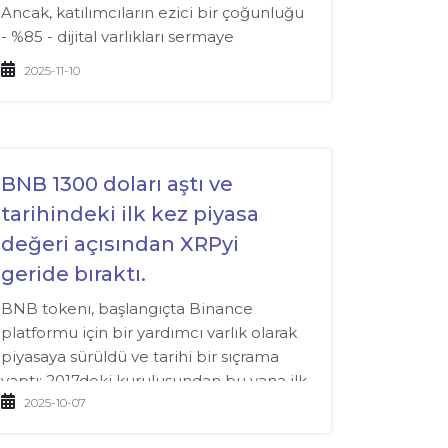
Ancak, katılımcıların ezici bir çoğunluğu
- %85 - dijital varlıkları sermaye
biriktirme aracı olarak değerlendirmeyi
2025-11-10
kesinlikle reddediyor.
BNB 1300 doları aştı ve
tarihindeki ilk kez piyasa
değeri açısından XRPyi
geride bıraktı.
BNB tokenı, başlangıçta Binance
platformu için bir yardımcı varlık olarak
piyasaya sürüldü ve tarihi bir sıçrama
yaptı: 2017deki kuruluşundan bu yana ilk
kez, piyasa değeri açısından üçüncü en
2025-10-07
büyük kripto para birimi haline geldi ve