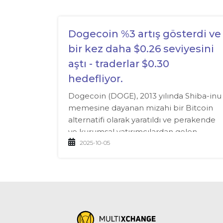
Dogecoin %3 artış gösterdi ve
bir kez daha $0.26 seviyesini
aştı - traderlar $0.30
hedefliyor.
Dogecoin (DOGE), 2013 yılında Shiba-inu
memesine dayanan mizahi bir Bitcoin
alternatifi olarak yaratıldı ve perakende
ve kurumsal yatırımcılardan gelen
sürekli ilgi ile piyasa üzerinde sürprizler
2025-10-05
yapmaya devam ediyor.