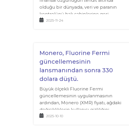
finansal özgürlüğün tehdit altında
olduğu bir dünyada, veri ve paranın
kontrolünü hak sahiplerine geri
verebilecek çözümler ortaya çıkıyor.
2025-11-24
Monero, Fluorine Fermi
güncellemesinin
lansmanından sonra 330
dolara düştü.
Büyük ölçekli Fluorine Fermi
güncellemesinin uygulanmasının
ardından, Monero (XMR) fiyatı, ağdaki
değişikliklerin kullanıcı gizliliğini
artırmaya yönelik olmasına rağmen
2025-10-10
geçici olarak düştü.