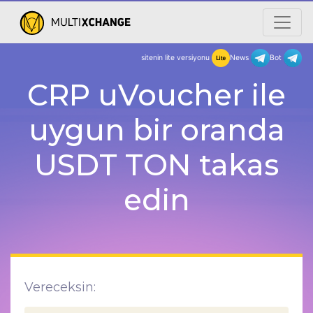
sitenin lite versiyonu
New
CRP uVoucher ile
uygun bir oranda
USDT TON takas
edin
Vereceksin: