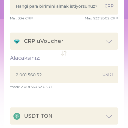
CRP
Min:
334
CRP
Max:
93312802 CRP
CRP uVoucher
Alacaksınız:
USDT
Yedek: 2 001 560.32 USDT
USDT TON