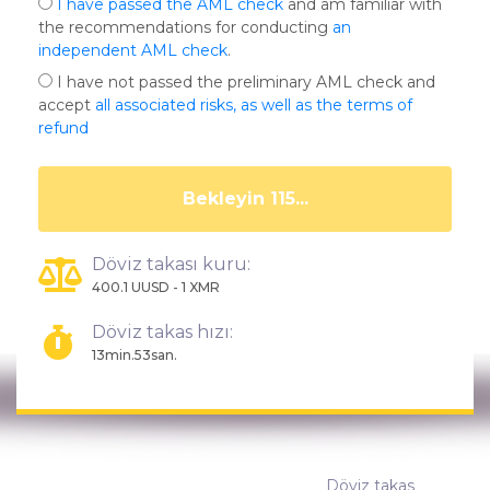
I have passed the AML check
and am familiar with
the recommendations for conducting
an
independent AML check
.
I have not passed the preliminary AML check and
accept
all associated risks, as well as the terms of
refund
Bekleyin 111...
Döviz takası kuru:
400.1 UUSD - 1 XMR
Döviz takas hızı:
13min.53san.
Döviz takas