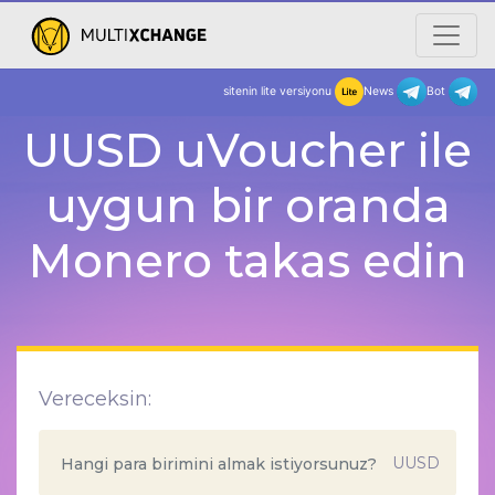
sitenin lite versiyonu
New
UUSD uVoucher ile
uygun bir oranda
Monero takas edin
Vereceksin:
UUSD