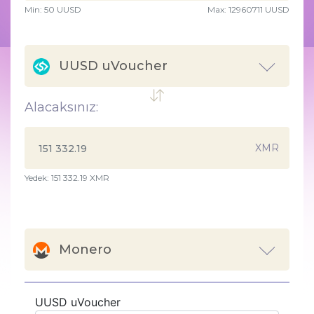
Min:
50
UUSD
Max:
12960711 UUSD
UUSD uVoucher
Alacaksınız:
XMR
Yedek: 151 332.19 XMR
Monero
UUSD uVoucher