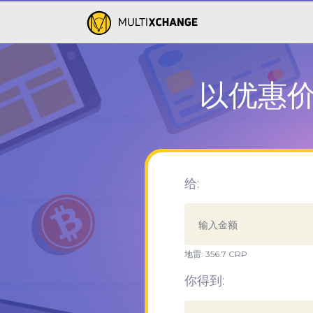
以优惠价格
给:
地雷:
356.7
CRP
你得到: