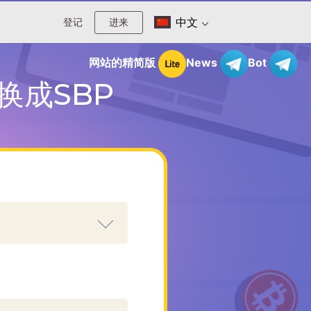
中文
登记
进来
网站的精简版
News
Bot
兑换成SBP