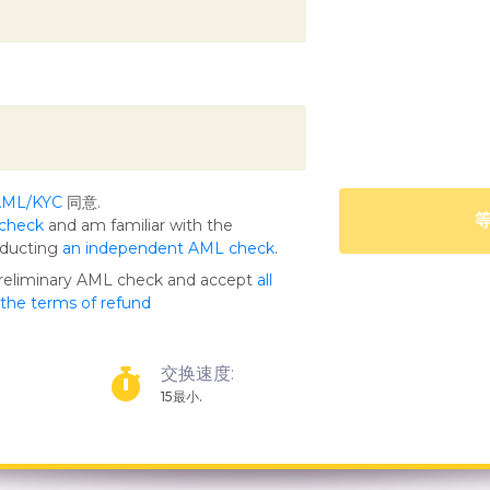
AML/KYC
同意.
等
 check
and am familiar with the
nducting
an independent AML check
.
preliminary AML check and accept
all
s the terms of refund
交换速度:
15最小.