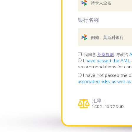
银行名称
我同意
兑换原则
. 与政治
I have passed the AML
recommendations for co
I have not passed the 
associated risks, as well a
汇率：
1 CRP - 10.77 RUR