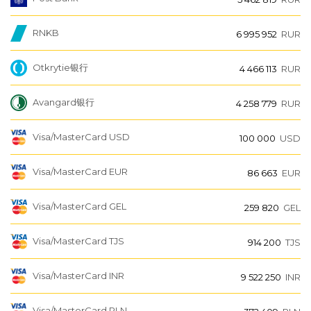
RNKB
6 995 952
RUR
Otkrytie银行
4 466 113
RUR
Avangard银行
4 258 779
RUR
Visa/MasterCard USD
100 000
USD
Visa/MasterCard EUR
86 663
EUR
Visa/MasterCard GEL
259 820
GEL
Visa/MasterCard TJS
914 200
TJS
Visa/MasterCard INR
9 522 250
INR
Visa/MasterCard PLN