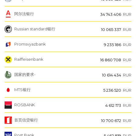
阿尔法银行
34 743 406
RUR
Russian standard银行
10 065 337
RUR
Promsvyazbank
9 235 186
RUR
Raiffeisenbank
16 860 708
RUR
国家的要求-
10 614 434
RUR
MTS银行
5 236 520
RUR
ROSBANK
4 612 173
RUR
首页信贷银行
10 700 672
RUR
Post Bank
5 462 819
RUR