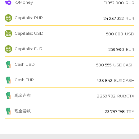
ЮMoney
11 952 000
RUR
Capitalist RUR
24 237 322
RUR
Capitalist USD
500 000
USD
Capitalist EUR
259 990
EUR
Cash USD
500 555
USDCASH
Cash EUR
433 842
EURCASH
现金卢布
2 239 702
RUBGTX
现金尝试
23 797 198
TRY