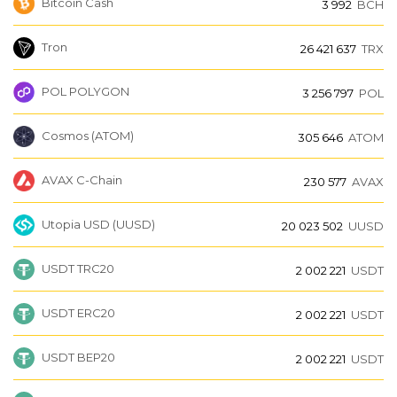
Bitcoin Cash
3 992
BCH
Tron
26 421 637
TRX
POL POLYGON
3 256 797
POL
Cosmos (ATOM)
305 646
ATOM
AVAX C-Chain
230 577
AVAX
Utopia USD (UUSD)
20 023 502
UUSD
USDT TRC20
2 002 221
USDT
USDT ERC20
2 002 221
USDT
USDT BEP20
2 002 221
USDT