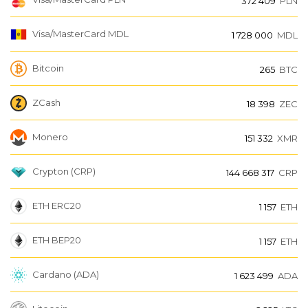
372 409
PLN
Visa/MasterCard MDL
1 728 000
MDL
Bitcoin
265
BTC
ZCash
18 398
ZEC
Monero
151 332
XMR
Crypton (CRP)
144 668 317
CRP
ETH ERC20
1 157
ETH
ETH BEP20
1 157
ETH
Cardano (ADA)
1 623 499
ADA