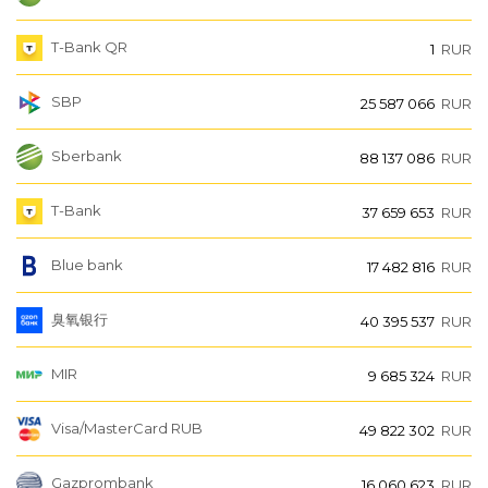
T-Bank QR
1
RUR
SBP
25 587 066
RUR
Sberbank
88 137 086
RUR
T-Bank
37 659 653
RUR
Blue bank
17 482 816
RUR
臭氧银行
40 395 537
RUR
MIR
9 685 324
RUR
Visa/MasterCard RUB
49 822 302
RUR
Gazprombank
16 060 623
RUR