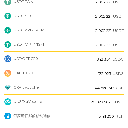
USDT TON
2 002 221
USDT
USDT SOL
2 002 221
USDT
USDT ARBITRUM
2 002 221
USDT
USDT OPTIMISM
2 002 221
USDT
USDC ERC20
842 354
USDC
DAI ERC20
132 025
USDS
CRP uVoucher
144 668 317
CRP
UUSD uVoucher
20 023 502
UUSD
俄罗斯联邦的移动通信
5 131 200
RUR