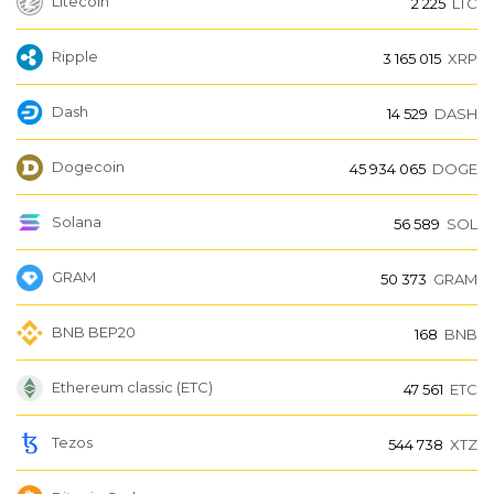
Litecoin
2 225
LTC
Ripple
3 165 015
XRP
Dash
14 529
DASH
Dogecoin
45 934 065
DOGE
Solana
56 589
SOL
GRAM
50 373
GRAM
BNB BEP20
168
BNB
Ethereum classic (ETC)
47 561
ETC
Tezos
544 738
XTZ